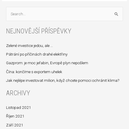
V
y
NEJNOVĚJŠÍ PŘÍSPĚVKY
h
l
Zelené investice jedou, ale …
e
d
Pátrání po příčinách drahé elektřiny
a
Gazprom: je moc jeřabin, Evropě plyn nepošlem
t
Čína: končíme s exportem uhelek
p
Jak nejlépe investovat milion, když chcete pomoci ochránit klima?
r
ARCHIVY
o
:
Listopad 2021
Říjen 2021
Září 2021