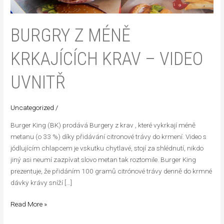
BURGRY Z MÉNĚ
KRKAJÍCÍCH KRAV – VIDEO
UVNITŘ
Uncategorized
/
Burger King (BK) prodává Burgery z krav , které vykrkají méně
metanu (o 33 %) díky přidávání citronové trávy do krmení. Video s
jódlujícím chlapcem je vskutku chytlavé, stojí za shlédnutí, nikdo
jiný asi neumí zazpívat slovo metan tak roztomile. Burger King
prezentuje, že přidáním 100 gramů citrónové trávy denně do krmné
dávky krávy sníží […]
Read More »