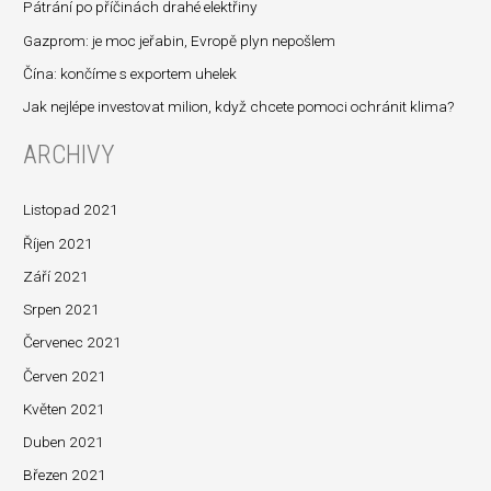
d
Pátrání po příčinách drahé elektřiny
a
Gazprom: je moc jeřabin, Evropě plyn nepošlem
t
Čína: končíme s exportem uhelek
p
Jak nejlépe investovat milion, když chcete pomoci ochránit klima?
r
ARCHIVY
o
:
Listopad 2021
Říjen 2021
Září 2021
Srpen 2021
Červenec 2021
Červen 2021
Květen 2021
Duben 2021
Březen 2021