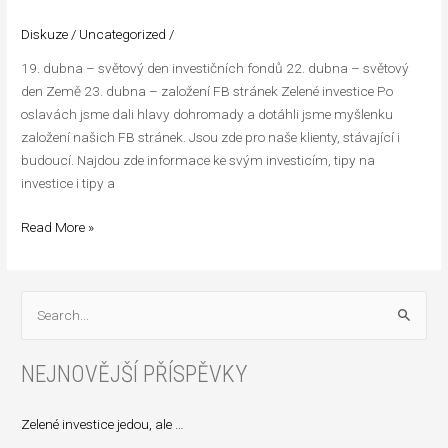
Diskuze
/
Uncategorized
/
19. dubna – světový den investičních fondů 22. dubna – světový
den Země 23. dubna – založení FB stránek Zelené investice Po
oslavách jsme dali hlavy dohromady a dotáhli jsme myšlenku
založení našich FB stránek. Jsou zde pro naše klienty, stávající i
budoucí. Najdou zde informace ke svým investicím, tipy na
investice i tipy a
Read More »
V
y
NEJNOVĚJŠÍ PŘÍSPĚVKY
h
l
Zelené investice jedou, ale …
e