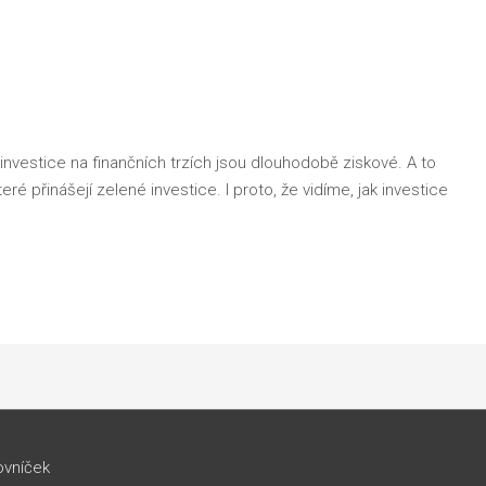
nvestice na finančních trzích jsou dlouhodobě ziskové. A to
eré přinášejí zelené investice. I proto, že vidíme, jak investice
ovníček