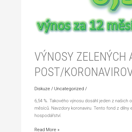
době
post/koronavirové
VÝNOSY ZELENÝCH A
POST/KORONAVIRO
Diskuze
/
Uncategorized
/
6,54 %. Takového výnosu dosáhl jeden z našich 
měsíců. Navzdory koronaviru. Tento fond z dílny
hospodářství.
Read More »