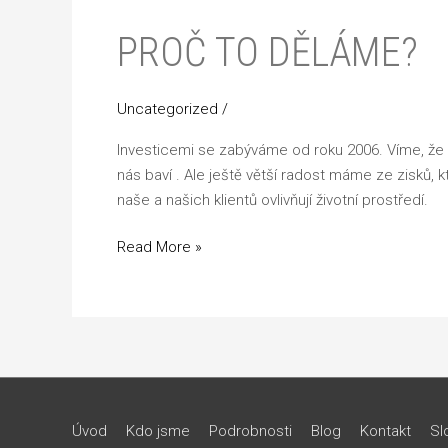
PROČ TO DĚLÁME?
Uncategorized
/
Investicemi se zabýváme od roku 2006. Víme, že i
nás baví . Ale ještě větší radost máme ze zisků, kt
naše a našich klientů ovlivňují životní prostředí.
Read More »
Úvod
Kdo jsme
Podrobnosti
Blog
Kontakt
Sl