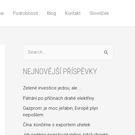
me
Podrobnosti
Blog
Kontakt
Slovníček
V
y
NEJNOVĚJŠÍ PŘÍSPĚVKY
h
l
Zelené investice jedou, ale …
e
Pátrání po příčinách drahé elektřiny
d
a
Gazprom: je moc jeřabin, Evropě plyn
nepošlem
t
Čína: končíme s exportem uhelek
p
Jak nejlépe investovat milion, když chcete