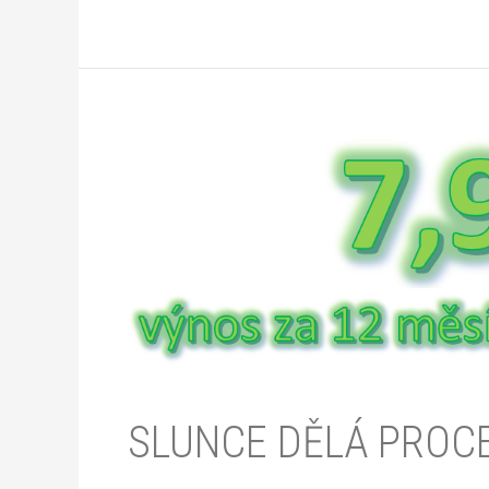
Slunce
dělá
procenta
SLUNCE DĚLÁ PROC