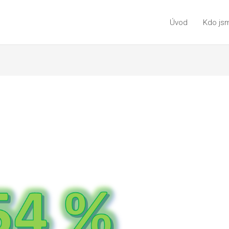
Úvod
Kdo js