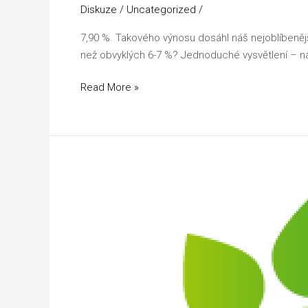
Diskuze
/
Uncategorized
/
7,90 %. Takového výnosu dosáhl náš nejoblíbenějš
než obvyklých 6-7 %? Jednoduché vysvětlení – na 
Read More »
Proč
to
děláme?