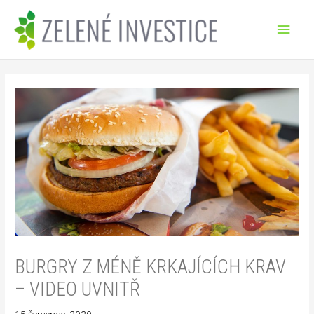
Přeskočit
Hlav
na
obsah
men
Post
navigation
BURGRY Z MÉNĚ KRKAJÍCÍCH KRAV
– VIDEO UVNITŘ
15 července, 2020