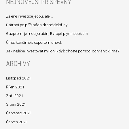
NEJNOVĚJŠÍ PŘÍSPĚVKY
h
l
Zelené investice jedou, ale …
e
d
Pátrání po příčinách drahé elektřiny
a
Gazprom: je moc jeřabin, Evropě plyn nepošlem
t
Čína: končíme s exportem uhelek
p
Jak nejlépe investovat milion, když chcete pomoci ochránit klima?
r
ARCHIVY
o
:
Listopad 2021
Říjen 2021
Září 2021
Srpen 2021
Červenec 2021
Červen 2021