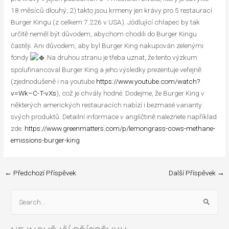
18 měsíců dlouhý; 2) takto jsou krmeny jen krávy pro 5 restaurací
Burger Kingu (z celkem 7.226 v USA). Jódlující chlapec by tak
určitě neměl být důvodem, abychom chodili do Burger Kingu
častěji. Ani důvodem, aby byl Burger King nakupován zelenými
fondy
.Na druhou stranu je třeba uznat, že tento výzkum
spolufinancoval Burger King a jeho výsledky prezentuje veřejně
(zjednodušeně i na youtube
https://www.youtube.com/watch?
v=Wk–C-T-vXs
), což je chvály hodné. Dodejme, že Burger King v
některých amerických restauracích nabízí i bezmasé varianty
svých produktů. Detailní informace v angličtině naleznete například
zde:
https://www.greenmatters.com/p/lemongrass-cows-methane-
emissions-burger-king
←
Předchozí Příspěvek
Další Příspěvek
→
V
y