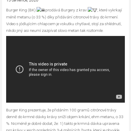
Burger King (BK)
prodává Burgery z krav
, které vykrkají
méně metanu (o 33 %) díky přidávání citronové trávy do krmení.
Video s jódlujícím chlapcem je vskutku chytlavé, stojí za shlédnutí,
nikdo jiný asi neumí zazpívat slovo metan tak roztomile.
Burger King prezentuje, že přidáním 100 gramů citrónové trávy
denně do krmné dávky krávy sníží objem krkání, ehm metanu, o 33
%. Nicméně je dobré dodat, že: 1) takto je krmná dávka upravena
pro krávy v jejich posledních 3-4 měsících života, který je obvykle