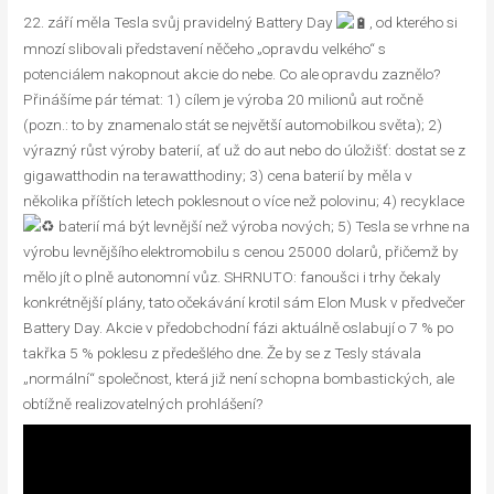
22. září měla Tesla svůj pravidelný Battery Day
, od kterého si
mnozí slibovali představení něčeho „opravdu velkého“ s
potenciálem nakopnout akcie do nebe. Co ale opravdu zaznělo?
Přinášíme pár témat: 1) cílem je výroba 20 milionů aut ročně
(pozn.: to by znamenalo stát se největší automobilkou světa); 2)
výrazný růst výroby baterií, ať už do aut nebo do úložišť: dostat se z
gigawatthodin na terawatthodiny; 3) cena baterií by měla v
několika příštích letech poklesnout o více než polovinu; 4) recyklace
baterií má být levnější než výroba nových; 5) Tesla se vrhne na
výrobu levnějšího elektromobilu s cenou 25000 dolarů, přičemž by
mělo jít o plně autonomní vůz. SHRNUTO: fanoušci i trhy čekaly
konkrétnější plány, tato očekávání krotil sám Elon Musk v předvečer
Battery Day. Akcie v předobchodní fázi aktuálně oslabují o 7 % po
takřka 5 % poklesu z předešlého dne. Že by se z Tesly stávala
„normální“ společnost, která již není schopna bombastických, ale
obtížně realizovatelných prohlášení?