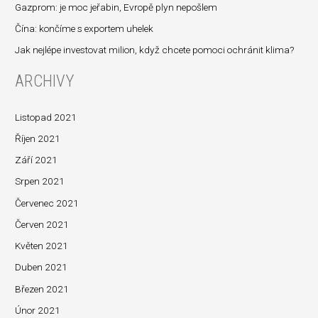
a
Gazprom: je moc jeřabin, Evropě plyn nepošlem
t
Čína: končíme s exportem uhelek
p
Jak nejlépe investovat milion, když chcete pomoci ochránit klima?
r
ARCHIVY
o
:
Listopad 2021
Říjen 2021
Září 2021
Srpen 2021
Červenec 2021
Červen 2021
Květen 2021
Duben 2021
Březen 2021
Únor 2021