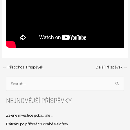
←
Předchozí Příspěvek
Další Příspěvek
→
V
y
NEJNOVĚJŠÍ PŘÍSPĚVKY
h
l
Zelené investice jedou, ale …
e
d
Pátrání po příčinách drahé elektřiny