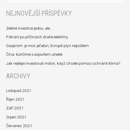
y
NEJNOVĚJŠÍ PŘÍSPĚVKY
h
l
Zelené investice jedou, ale …
e
d
Pátrání po příčinách drahé elektřiny
a
Gazprom: je moc jeřabin, Evropě plyn nepošlem
t
Čína: končíme s exportem uhelek
p
Jak nejlépe investovat milion, když chcete pomoci ochránit klima?
r
ARCHIVY
o
:
Listopad 2021
Říjen 2021
Září 2021
Srpen 2021
Červenec 2021