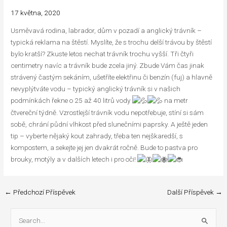
17 května, 2020
Usměvavá rodina, labrador, dům v pozadí a anglický trávník –
typická reklama na štěstí. Myslíte, že s trochu delší trávou by štěstí
bylo kratší? Zkuste letos nechat trávník trochu vyšší. Tři čtyři
centimetry navíc a trávník bude zcela jiný. Zbude Vám čas jinak
strávený častým sekáním, ušetříte elektřinu či benzín (fuj) a hlavně
nevyplýtváte vodu – typický anglický trávník si v našich
podmínkách řekne o 25 až 40 litrů vody
na metr
čtvereční týdně. Vzrostlejší trávník vodu nepotřebuje, stíní si sám
sobě, chrání půdní vlhkost před slunečními paprsky. A ještě jeden
tip – vyberte nějaký kout zahrady, třeba ten nejškaredší, s
kompostem, a sekejte jej jen dvakrát ročně. Bude to pastva pro
brouky, motýly a v dalších letech i pro oči!
←
Předchozí Příspěvek
Další Příspěvek
→
V