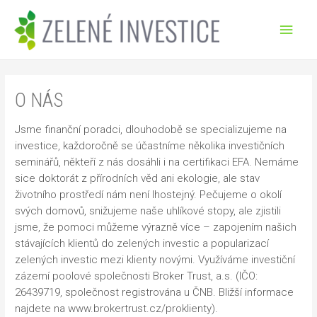
Přeskočit
Hlav
na
obsah
men
O NÁS
Jsme finanční poradci, dlouhodobě se specializujeme na
investice, každoročně se účastníme několika investičních
seminářů, někteří z nás dosáhli i na certifikaci EFA. Nemáme
sice doktorát z přírodních věd ani ekologie, ale stav
životního prostředí nám není lhostejný. Pečujeme o okolí
svých domovů, snižujeme naše uhlíkové stopy, ale zjistili
jsme, že pomoci můžeme výrazně více – zapojením našich
stávajících klientů do zelených investic a popularizací
zelených investic mezi klienty novými. Využíváme investiční
zázemí poolové společnosti Broker Trust, a.s. (IČO:
26439719, společnost registrována u ČNB. Bližší informace
najdete na www.brokertrust.cz/proklienty).