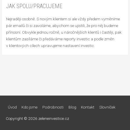
JAK SPOLU/PRACUJEME
Nejraději osobně. S novým klientem si ale vždy předem vyměníme
pár emailů či si zavoláme, abychom se ujistili, že pro něj budeme
přínosní. Obvykle jednou ročně, u náročnějších klientů i častěji, pak
klientům zasíláme či předáváme reporty investic a podle změn
v klientových cílech upravujeme nastavení investic.
Úvod
Kdo jsme
Podrobnosti
Blog
Kontakt
Slovníček
Copyright © 2026
zeleneinvestice.cz